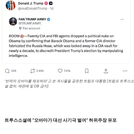
'반역자 오바마를 체포하라'고 쓴 게시물을 공유한 트럼프 대통령 [트럼프 트루스소
셜 캡처. 재판매 및 DB 금지]
트루스소셜에 “오바마가 대선 사기극 벌여” 허위주장 유포