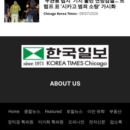
‘무관용 법치’ 기치 올린 연방검찰… 트
럼프 표 ‘시카고 범죄 소탕’ 가시화
08/07/2026
Chicago Korea Times
-
ABOUT US
Home
종합뉴스
Featured
로컬뉴스
이민·유학
부동산
장익경 특파원
이가희 특파원
오피니언
전자신문
업소록