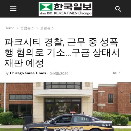
Home
종합뉴스
로컬뉴스
파크시티 경찰, 근무 중 성폭
행 혐의로 기소…구금 상태서
재판 예정
By
Chicago Korea Times
-
7
04/30/2026