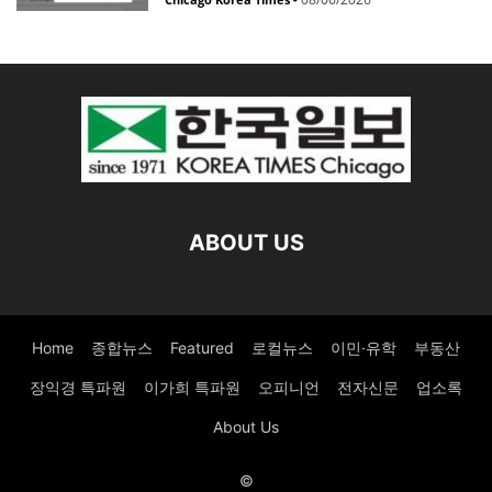
ABOUT US
Home
종합뉴스
Featured
로컬뉴스
이민·유학
부동산
장익경 특파원
이가희 특파원
오피니언
전자신문
업소록
About Us
©