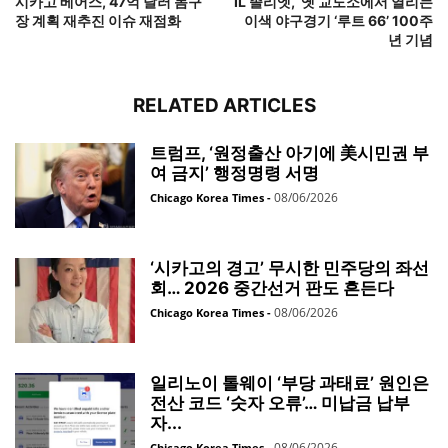
시카고 베어스, 47억 달러 돔구
IL 졸리엣, 옛 교도소에서 열리는
장 계획 재추진 이슈 재점화
이색 야구경기 ‘루트 66’ 100주
년 기념
RELATED ARTICLES
트럼프, ‘원정출산 아기에 美시민권 부
여 금지’ 행정명령 서명
08/06/2026
Chicago Korea Times
-
‘시카고의 경고’ 무시한 민주당의 좌선
회… 2026 중간선거 판도 흔든다
08/06/2026
Chicago Korea Times
-
일리노이 톨웨이 ‘부당 과태료’ 원인은
전산 코드 ‘숫자 오류’… 미납금 납부
자...
08/06/2026
Chicago Korea Times
-