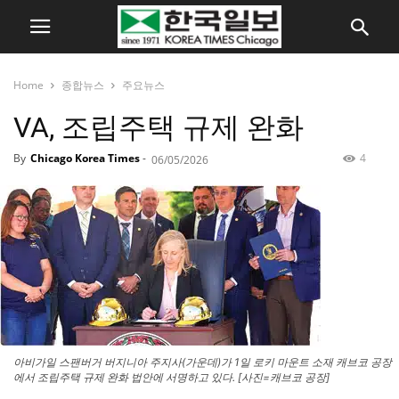
Home
종합뉴스
주요뉴스
VA, 조립주택 규제 완화
By
Chicago Korea Times
-
4
06/05/2026
아비가일 스팬버거 버지니아 주지사(가운데)가 1일 로키 마운트 소재 캐브코 공장
에서 조립주택 규제 완화 법안에 서명하고 있다. [사진=캐브코 공장]