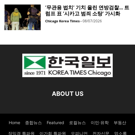
‘무관용 법치’ 기치 올린 연방검찰… 트
럼프 표 ‘시카고 범죄 소탕’ 가시화
08/07/2026
Chicago Korea Times
-
ABOUT US
Home
종합뉴스
Featured
로컬뉴스
이민·유학
부동산
장익경 특파원
이가희 특파원
오피니언
전자신문
업소록