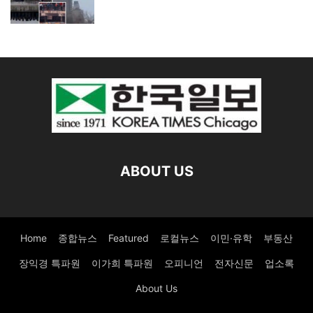
ABOUT US
Home
종합뉴스
Featured
로컬뉴스
이민·유학
부동산
장익경 특파원
이가희 특파원
오피니언
전자신문
업소록
About Us