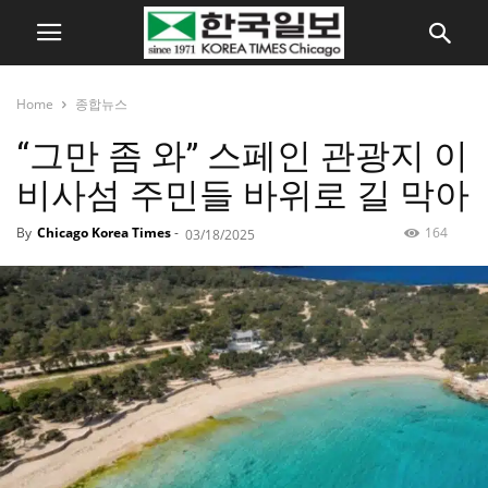
Home
종합뉴스
“그만 좀 와” 스페인 관광지 이
비사섬 주민들 바위로 길 막아
By
Chicago Korea Times
-
164
03/18/2025