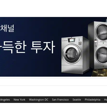
 Angeles
New York
Washington DC
San Francisco
Seattle
Philadelphia
Ha