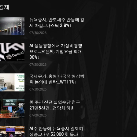
경제
뉴욕증시, 반도체주 반등에 강
세 마감…나스닥 2.8%↑
07/30/2026
AI 성능경쟁에서 가성비경쟁
으로…오픈AI, 기업요금 최대
80%↓
07/30/2026
국제유가, 홍해 다국적 해상방
위 논의에 반락…WTI 1%↓
07/30/2026
美 주간 신규 실업수당 청구
21만5천건…전망치 하회
07/09/2026
AI주 반등에 뉴욕증시 일제히
상승…다우 53,000 첫 돌파