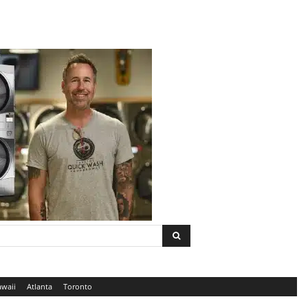
waii
Atlanta
Toronto