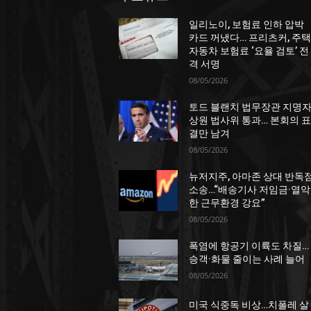
일리노이, 보험료 인하 압박
카드 꺼냈다… 프리츠커, 주택
자동차 보험료 ‘요율 검토’ 전
격 서명
08/05/2026
토드 블랜치 법무장관 지명자
상원 법사위 통과… 본회의 표
결만 남겨
08/05/2026
뉴저지주, 아마존 상대 반독
소송…“배송기사 저임금·열악
한 근무환경 강요”
08/05/2026
폭염에 항공기 이륙도 차질…
승객·화물 줄이는 사례 늘어
08/05/2026
미국 식중독 비상…치폴레 살