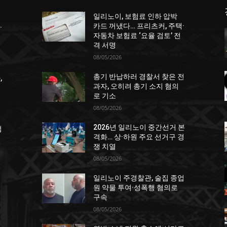
일리노이, 보험료 인하 압박
카드 꺼냈다… 프리츠커, 주택·
·
자동차 보험료 ‘요율 검토’ 전
격 서명
08/05/2026
총기 반납하러 경찰서 찾은 전
,
과자, 오히려 총기 소지 혐의
로 기소
08/05/2026
2026년 일리노이 중간선거 본
점
격화… 상·하원 주요 선거구 경
쟁 치열
08/05/2026
일리노이 주경찰관, 술집 종업
원 약물 투여·성폭행 혐의로
구속
08/05/2026