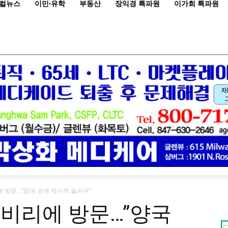
컬뉴스
이민·유학
부동산
장익경 특파원
이가희 특파원
에 방문…”양국 관계 역사적 돌파구”
극비리에 방문…”양국