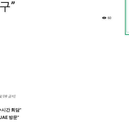
구”
60
 DB 금지]
수시간 회담”
AE 방문”