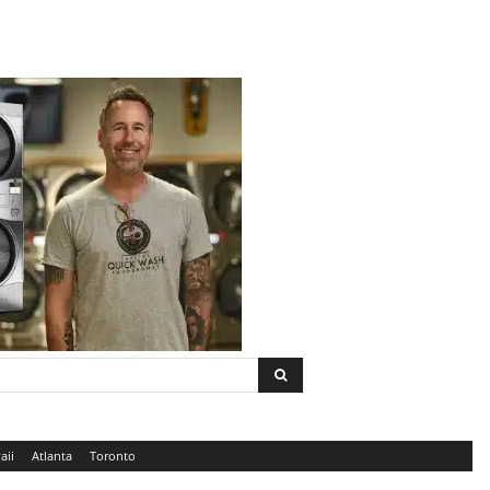
aii
Atlanta
Toronto