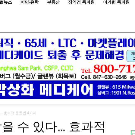
컬뉴스
이민·유학
부동산
장익경 특파원
이가희 특파원
다… 효과적 운동법 4가지
막을 수 있다… 효과적