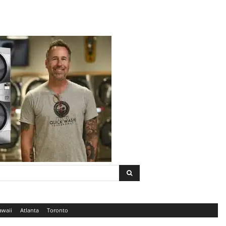
awaii
Atlanta
Toronto