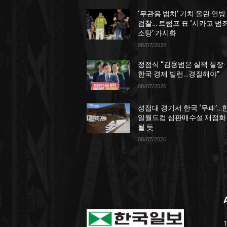
‘무관용 법치’ 기치 올린 연방
검찰… 트럼프 표 ‘시카고 범
소탕’ 가시화
08/07/2026
정점식 “김용범은 실책 실장·
한국 경제 빌런…경질해야”
08/07/2026
성접대 경기서 한국 ‘무패’…
일월드컵 심판매수설 재점화
될 듯
08/07/2026
1