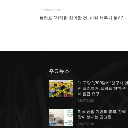
Previous article
트럼프 “강력한 합의할 것…이란 핵무기 불허”
주요뉴스
‘가구당 1,700달러’ 청구서 
진 프리츠커, 트럼프 향한 관
세 환급 요구
08/07/2026
미국 산업 기반의 붕괴, 전력
망이 보내는 경고음
08/07/2026