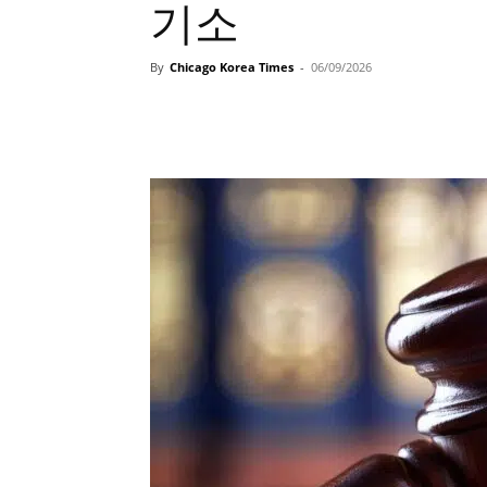
기소
By
Chicago Korea Times
-
06/09/2026