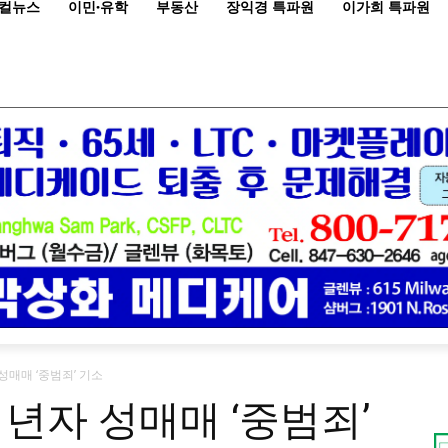
컬뉴스
이민·유학
부동산
장익경 특파원
이가희 특파원
성매매 ‘중범죄’ 기소
년자 성매매 ‘중범죄’