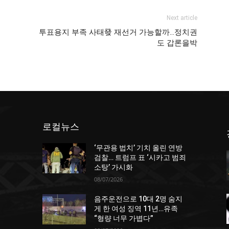
Next article
투표용지 부족 사태發 재선거 가능할까…정치권
도 갑론을박
로컬뉴스
‘무관용 법치’ 기치 올린 연방
던
검찰… 트럼프 표 ‘시카고 범죄
소탕’ 가시화
08/07/2026
음주운전으로 10대 2명 숨지
게 한 여성 징역 11년…유족
“형량 너무 가볍다”