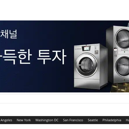
 Angeles
New York
Washington DC
San Francisco
Seattle
Philadelphia
H