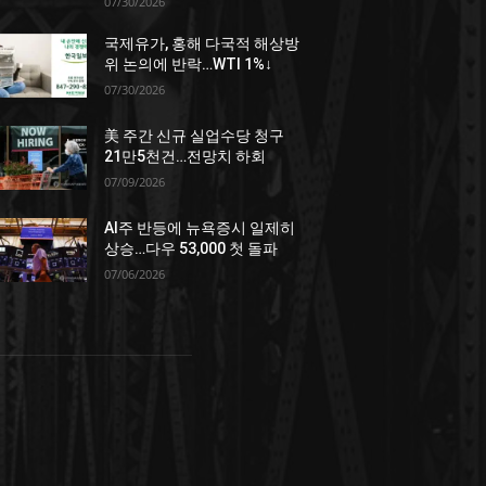
07/30/2026
국제유가, 홍해 다국적 해상방
위 논의에 반락…WTI 1%↓
07/30/2026
美 주간 신규 실업수당 청구
21만5천건…전망치 하회
07/09/2026
AI주 반등에 뉴욕증시 일제히
상승…다우 53,000 첫 돌파
07/06/2026