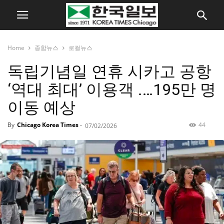
Home
종합뉴스
로컬뉴스
독립기념일 연휴 시카고 공항
‘역대 최대’ 이용객 .…195만 명
이동 예상
By
Chicago Korea Times
-
44
07/02/2026