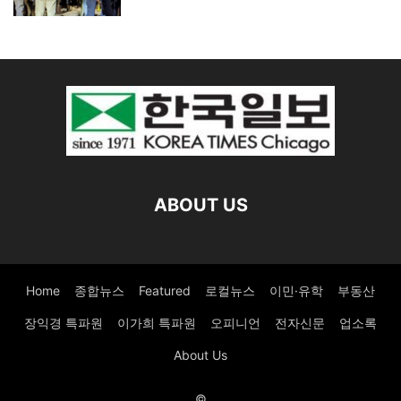
ABOUT US
Home
종합뉴스
Featured
로컬뉴스
이민·유학
부동산
장익경 특파원
이가희 특파원
오피니언
전자신문
업소록
About Us
©