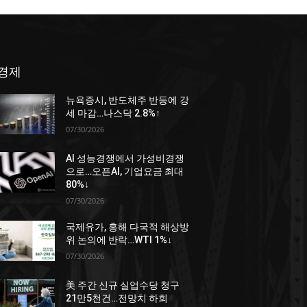
경제
뉴욕증시, 반도체주 반등에 강
세 마감…나스닥 2.8%↑
07/30/2026
AI 성능경쟁에서 가성비경쟁
으로…오픈AI, 기업요금 최대
80%↓
07/30/2026
국제유가, 홍해 다국적 해상방
위 논의에 반락…WTI 1%↓
07/30/2026
美 주간 신규 실업수당 청구
21만5천건…전망치 하회