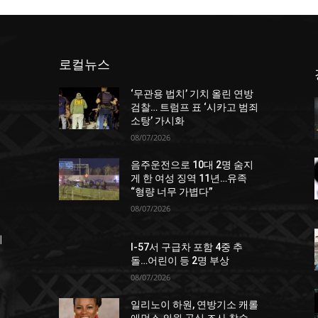
로컬뉴스
‘무관용 법치’ 기치 올린 연방
던
검찰… 트럼프 표 ‘시카고 범죄
소탕’ 가시화
08/07/2026
음주운전으로 10대 2명 숨지
게 한 여성 징역 11년…유족
“형량 너무 가볍다”
08/07/2026
죄
I-57서 구급차 포함 4중 추
돌…어린이 등 2명 부상
08/07/2026
일리노이 하원, 연방기소 캐롤