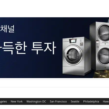
ngeles
New York
Washington DC
San Francisco
Seattle
Philadelphia
Hawa