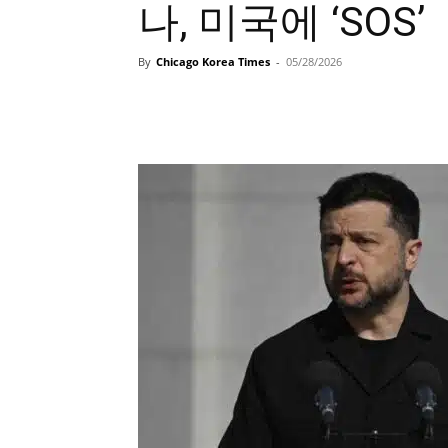
나, 미국에 ‘SOS’
By
Chicago Korea Times
-
05/28/2026