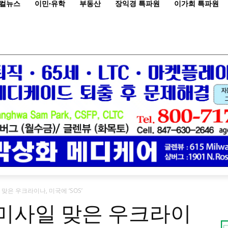
컬뉴스
이민·유학
부동산
장익경 특파원
이가희 특파원
은 우크라이나, 미국에 ‘SOS’
미사일 맞은 우크라이