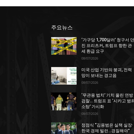
주요뉴스
‘가구당 1,700달러’ 청구서 
진 프리츠커, 트럼프 향한 관
세 환급 요구
08/07/2026
미국 산업 기반의 붕괴, 전력
망이 보내는 경고음
08/07/2026
‘무관용 법치’ 기치 올린 연방
검찰… 트럼프 표 ‘시카고 범
소탕’ 가시화
08/07/2026
정점식 “김용범은 실책 실장·
한국 경제 빌런…경질해야”