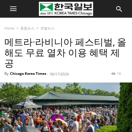
Home
종합뉴스
로컬뉴스
메트라·라비니아 페스티벌, 올
해도 무료 열차 이용 혜택 제
공
By
Chicago Korea Times
-
16
06/17/2026