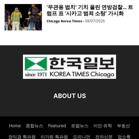
‘무관용 법치’ 기치 올린 연방검찰… 트
럼프 표 ‘시카고 범죄 소탕’ 가시화
08/07/2026
Chicago Korea Times
-
ABOUT US
Home
종합뉴스
Featured
로컬뉴스
이민·유학
부동산
장익경 특파원
이가희 특파원
오피니언
전자신문
업소록