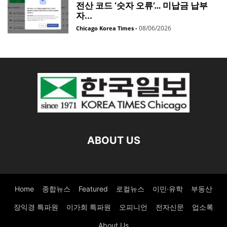
전산 코드 ‘숫자 오류’… 미납금 납부
자...
08/06/2026
Chicago Korea Times
-
ABOUT US
Home
종합뉴스
Featured
로컬뉴스
이민·유학
부동산
장익경 특파원
이가희 특파원
오피니언
전자신문
업소록
About Us