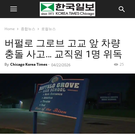
Home
종합뉴스
로컬뉴스
버펄로 그로브 고교 앞 차량
충돌 사고… 교직원 1명 위독
By
Chicago Korea Times
-
25
04/22/2026