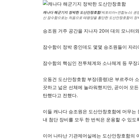
캐나다 해군기지 정박한 도산안창호함
(빅토리아=연합뉴스) 권영
산 잠수함으로는 처음으로 태평양을 횡단한 도산안창호함이 정박해 있
승조원 거주 공간을 지나자 20여 대의 모니터
잠수함이 정박 중인데도 몇몇 승조원들이 자리
잠수함의 핵심인 전투체계와 소나체계 등 무장과
오동건 도산안창호함 부장(중령)은 부르주아 소
끗하고 넓은 선체에 놀라워했지만, 곧이어 모든
탄했다고 전했다.
이들 캐나다 승조원은 도산안창호함에 머무는 동
내 첨단 장비를 모두 한 번씩은 운용할 수 있도
이어 나타난 기관제어실에는 도산안창호함의 이