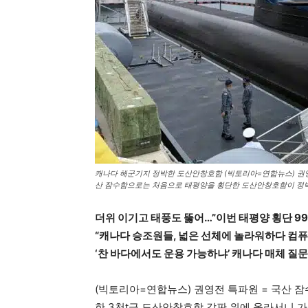
캐나다 해군기지 정박한 도산안창호함 (빅토리아=연합뉴스) 권영
산 잠수함으로는 처음으로 태평양을 횡단한 도산안창호함이 정박해 있다.
더위 이기고 태풍도 뚫어…”이번 태평양 횡단 99
“캐나다 승조원들, 넓은 선체에 놀라워하다 컴퓨
‘찬 바다에서도 운용 가능하냐’ 캐나다 매체 질문
(빅토리아=연합뉴스) 권영전 특파원 = 국산 
한 3천t급 도산안창호함 갑판 위에 올라서니 