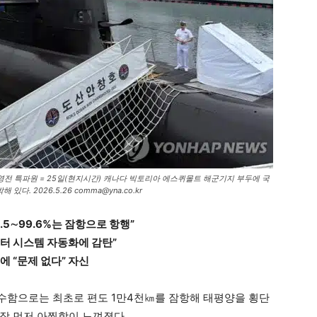
전 특파원 = 25일(현지시간) 캐나다 빅토리아 에스퀴몰트 해군기지 부두에 국
 2026.5.26 comma@yna.co.kr
.5∼99.6%는 잠항으로 항행”
터 시스템 자동화에 감탄”
에 “문제 없다” 자신
잠수함으로는 최초로 편도 1만4천㎞를 잠항해 태평양을 횡단
가장 먼저 아찔함이 느껴졌다.