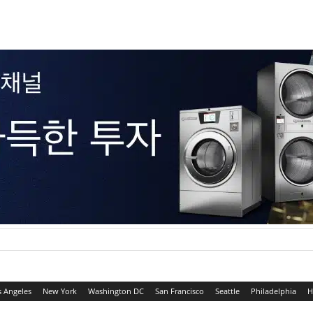
s Angeles
New York
Washington DC
San Francisco
Seattle
Philadelphia
H