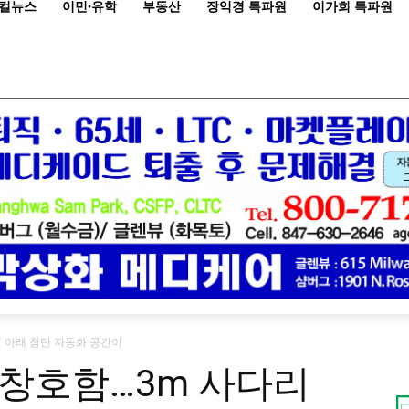
컬뉴스
이민·유학
부동산
장익경 특파원
이가희 특파원
 아래 첨단 자동화 공간이
창호함…3m 사다리