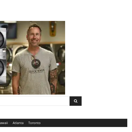
awaii
Atlanta
Toronto