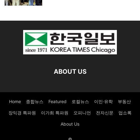
ABOUT US
Home
종합뉴스
Featured
로컬뉴스
이민·유학
부동산
장익경 특파원
이가희 특파원
오피니언
전자신문
업소록
About Us
©