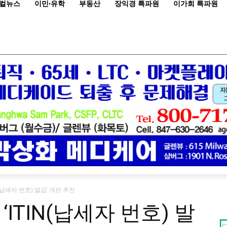
컬뉴스
이민·유학
부동산
장익경 특파원
이가희 특파원
N(납세자 번호) 발급’ 개편 추진
ITIN(납세자 번호) 발