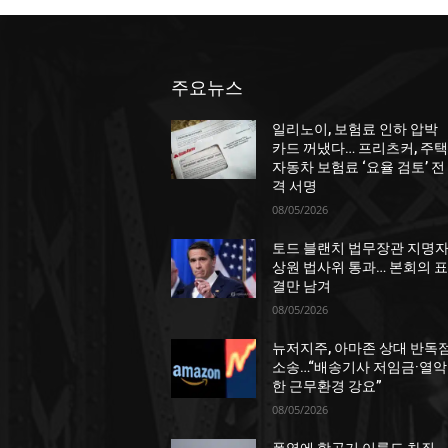
주요뉴스
일리노이, 보험료 인하 압박
카드 꺼냈다… 프리츠커, 주택
자동차 보험료 ‘요율 검토’ 전
격 서명
08/05/2026
토드 블랜치 법무장관 지명자
상원 법사위 통과… 본회의 표
결만 남겨
08/05/2026
뉴저지주, 아마존 상대 반독
소송…“배송기사 저임금·열악
한 근무환경 강요”
08/05/2026
폭염에 항공기 이륙도 차질…