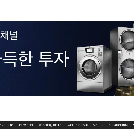
s Angeles
New York
Washington DC
San Francisco
Seattle
Philadelphia