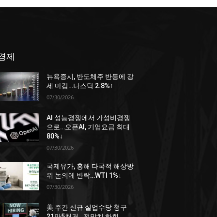
경제
뉴욕증시, 반도체주 반등에 강
세 마감…나스닥 2.8%↑
07/30/2026
AI 성능경쟁에서 가성비경쟁
으로…오픈AI, 기업요금 최대
80%↓
07/30/2026
국제유가, 홍해 다국적 해상방
위 논의에 반락…WTI 1%↓
07/30/2026
美 주간 신규 실업수당 청구
21만5천건…전망치 하회