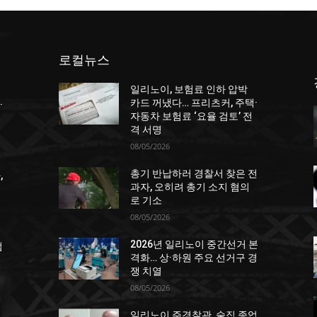
로컬뉴스
일리노이, 보험료 인하 압박
카드 꺼냈다… 프리츠커, 주택·
·
자동차 보험료 ‘요율 검토’ 전
격 서명
08/05/2026
총기 반납하러 경찰서 찾은 전
,
과자, 오히려 총기 소지 혐의
로 기소
08/05/2026
2026년 일리노이 중간선거 본
점
격화… 상·하원 주요 선거구 경
쟁 치열
08/05/2026
일리노이 주경찰관, 술집 종업