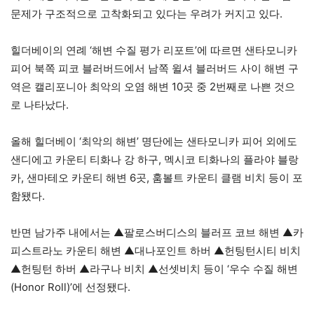
문제가 구조적으로 고착화되고 있다는 우려가 커지고 있다.
힐더베이의 연례 ‘해변 수질 평가 리포트’에 따르면 샌타모니카
피어 북쪽 피코 블러버드에서 남쪽 윌셔 블러버드 사이 해변 구
역은 캘리포니아 최악의 오염 해변 10곳 중 2번째로 나쁜 것으
로 나타났다.
올해 힐더베이 ‘최악의 해변’ 명단에는 샌타모니카 피어 외에도
샌디에고 카운티 티화나 강 하구, 멕시코 티화나의 플라야 블랑
카, 샌마테오 카운티 해변 6곳, 훔볼트 카운티 클램 비치 등이 포
함됐다.
반면 남가주 내에서는 ▲팔로스버디스의 블러프 코브 해변 ▲카
피스트라노 카운티 해변 ▲대나포인트 하버 ▲헌팅턴시티 비치
▲헌팅턴 하버 ▲라구나 비치 ▲선셋비치 등이 ‘우수 수질 해변
(Honor Roll)’에 선정됐다.