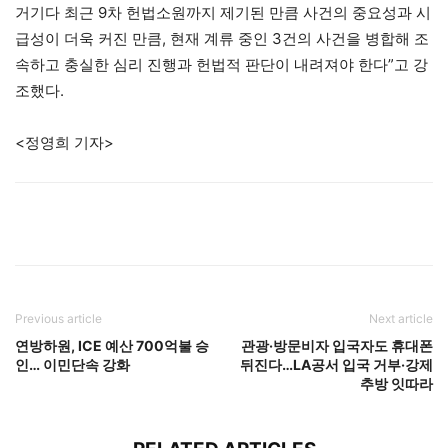
거기다 최근 9차 헌법소원까지 제기된 만큼 사건의 중요성과 시
급성이 더욱 커진 만큼, 현재 계류 중인 3건의 사건을 병합해 조
속하고 충실한 심리 진행과 헌법적 판단이 내려져야 한다”고 강
조했다.
<정영희 기자>
Previous article
Next article
연방하원, ICE 예산 700억불 승
관광·방문비자 입국자도 휴대폰
인… 이민단속 강화
뒤진다…LA공서 입국 거부·강제
추방 잇따라