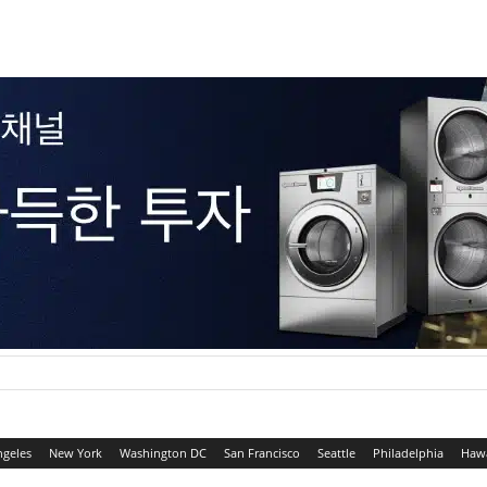
ngeles
New York
Washington DC
San Francisco
Seattle
Philadelphia
Hawa