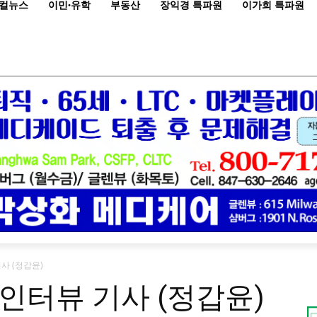
컬뉴스
이민·유학
부동산
장익경 특파원
이가희 특파원
사 (정갑윤)
인터뷰 기사 (정갑윤)