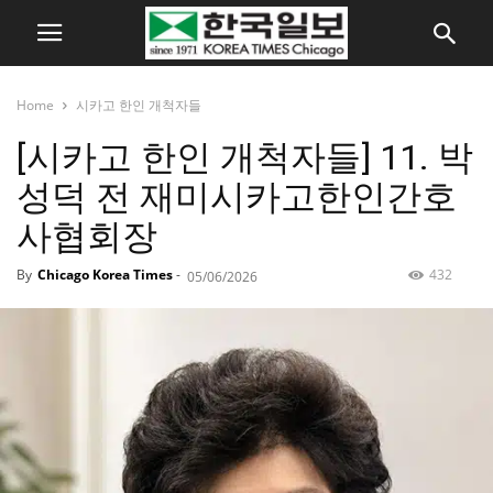
Home
시카고 한인 개척자들
[시카고 한인 개척자들] 11. 박
성덕 전 재미시카고한인간호
사협회장
By
Chicago Korea Times
-
432
05/06/2026