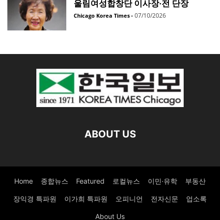
울림여성합창단 이사장·전 단장
07/10/2026
Chicago Korea Times
-
ABOUT US
Home
종합뉴스
Featured
로컬뉴스
이민·유학
부동산
장익경 특파원
이가희 특파원
오피니언
전자신문
업소록
About Us