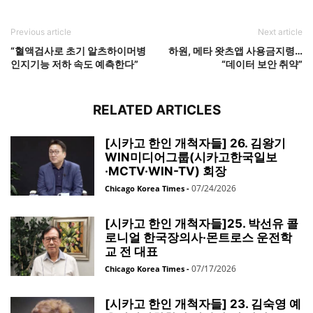
Previous article
Next article
“혈액검사로 초기 알츠하이머병
하원, 메타 왓츠앱 사용금지령…
인지기능 저하 속도 예측한다”
“데이터 보안 취약”
RELATED ARTICLES
[시카고 한인 개척자들] 26. 김왕기
WIN미디어그룹(시카고한국일보
·MCTV·WIN-TV) 회장
07/24/2026
Chicago Korea Times
-
[시카고 한인 개척자들]25. 박선유 콜
로니얼 한국장의사·몬트로스 운전학
교 전 대표
07/17/2026
Chicago Korea Times
-
[시카고 한인 개척자들] 23. 김숙영 예