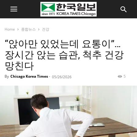
Home
종합뉴스
건강
“앉아만 있었는데 요통이”…
장시간 앉는 습관, 척추 건강
망친다
By
Chicago Korea Times
-
5
05/26/2026