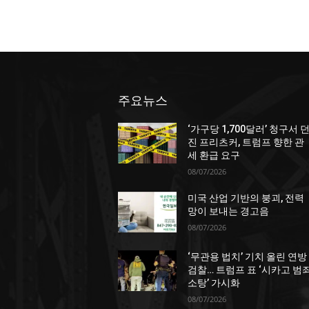
주요뉴스
‘가구당 1,700달러’ 청구서 
진 프리츠커, 트럼프 향한 관
세 환급 요구
08/07/2026
미국 산업 기반의 붕괴, 전력
망이 보내는 경고음
08/07/2026
‘무관용 법치’ 기치 올린 연방
검찰… 트럼프 표 ‘시카고 범
소탕’ 가시화
08/07/2026