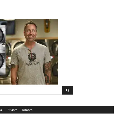
aii
Atlanta
Toronto