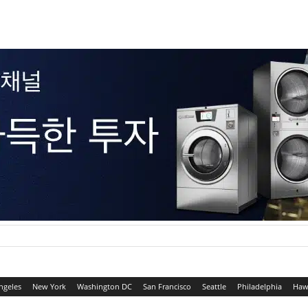
ngeles
New York
Washington DC
San Francisco
Seattle
Philadelphia
Haw