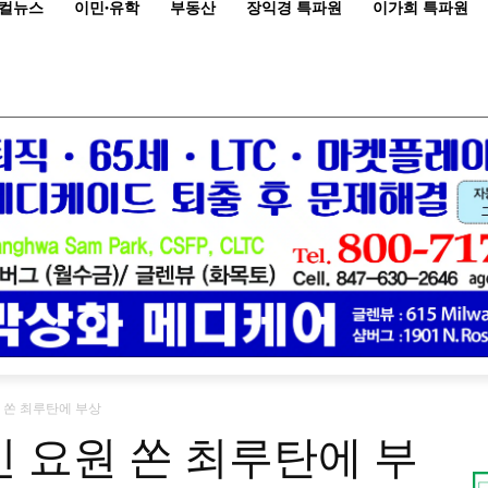
컬뉴스
이민·유학
부동산
장익경 특파원
이가희 특파원
원 쏜 최루탄에 부상
민 요원 쏜 최루탄에 부