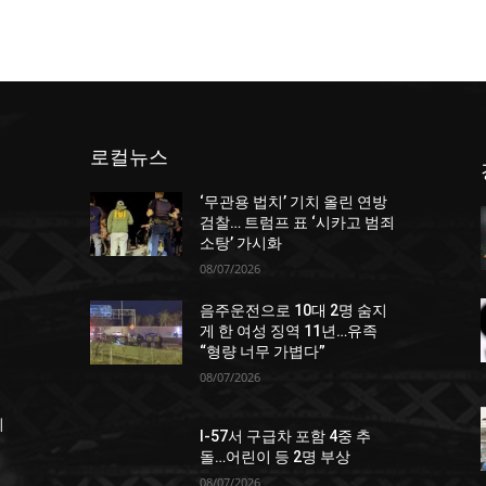
로컬뉴스
‘무관용 법치’ 기치 올린 연방
던
검찰… 트럼프 표 ‘시카고 범죄
소탕’ 가시화
08/07/2026
음주운전으로 10대 2명 숨지
게 한 여성 징역 11년…유족
“형량 너무 가볍다”
08/07/2026
죄
I-57서 구급차 포함 4중 추
돌…어린이 등 2명 부상
08/07/2026