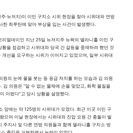
민주·뉴저지)이 이민 구치소 시위 현장을 찾아 시위대와 연방
사한 최루탄에 맞아 부상을 입는 사건이 발생했다.
메모리얼데이인 지난 25일 뉴저지주 뉴왁의 델라니홀 이민 구
 상황을 점검하고 시위대와 당국 간 갈등을 중재하려 했던 것
우 개선을 요구하는 시위가 이어지고 있었으며, 일부 시위대
원의 눈에 물을 붓는 등 응급 처치를 하는 모습과 김 의원
 김 의원은 “알 수 없는 물체에 손을 맞았고, 화학 물질을
듯이 아팠다”고 당시 상황을 설명했다.
앞에는 약 125명의 시위대가 모였다. 최근 이곳 이민 구
왔으며 이날 현장에서는 시위대와 진압 요원 간 충돌이 벌
지 주지사 및 다른 연방 의원들과 함께 델라니홀 구치소 방
치소 출입을 거부하면서 논란이 일었다.