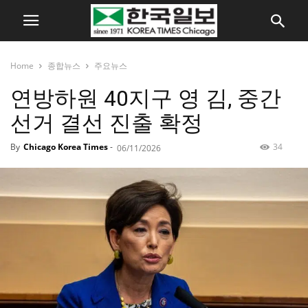
Home
종합뉴스
주요뉴스
연방하원 40지구 영 김, 중간
선거 결선 진출 확정
By
Chicago Korea Times
-
34
06/11/2026