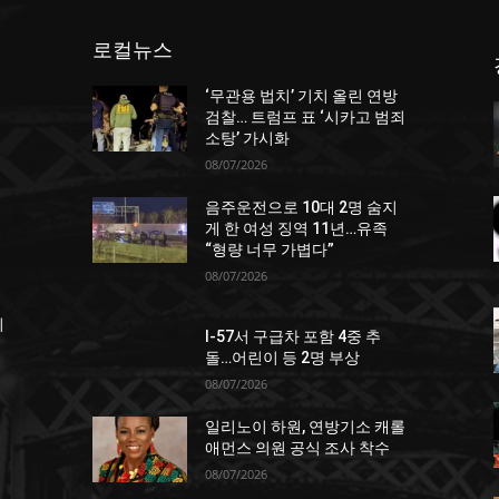
로컬뉴스
‘무관용 법치’ 기치 올린 연방
던
검찰… 트럼프 표 ‘시카고 범죄
소탕’ 가시화
08/07/2026
음주운전으로 10대 2명 숨지
게 한 여성 징역 11년…유족
“형량 너무 가볍다”
08/07/2026
죄
I-57서 구급차 포함 4중 추
돌…어린이 등 2명 부상
08/07/2026
일리노이 하원, 연방기소 캐롤
애먼스 의원 공식 조사 착수
08/07/2026