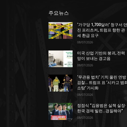
주요뉴스
‘가구당 1,700달러’ 청구서 
진 프리츠커, 트럼프 향한 관
세 환급 요구
08/07/2026
미국 산업 기반의 붕괴, 전력
망이 보내는 경고음
08/07/2026
‘무관용 법치’ 기치 올린 연방
검찰… 트럼프 표 ‘시카고 범
소탕’ 가시화
08/07/2026
정점식 “김용범은 실책 실장·
한국 경제 빌런…경질해야”
08/07/2026