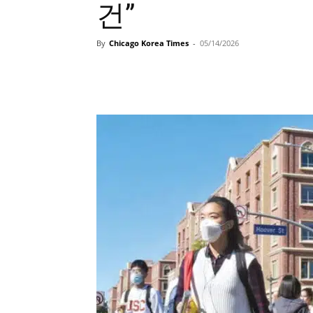
건”
By
Chicago Korea Times
-
05/14/2026