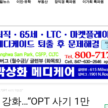
컬뉴스
이민·유학
부동산
장익경 특파원
이가희 특파원
OPT 사기 1만건”
강화…“OPT 사기 1만