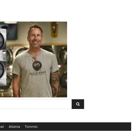
aii
Atlanta
Toronto