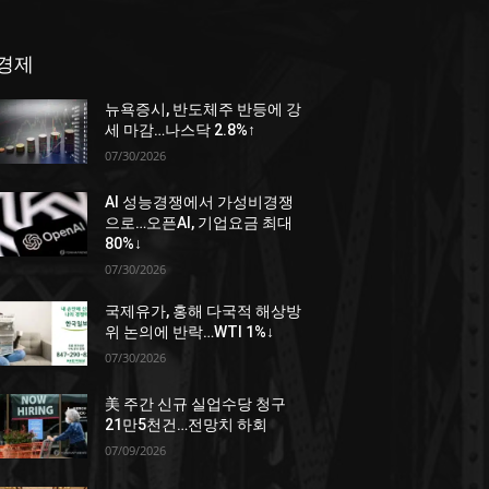
경제
뉴욕증시, 반도체주 반등에 강
세 마감…나스닥 2.8%↑
07/30/2026
AI 성능경쟁에서 가성비경쟁
으로…오픈AI, 기업요금 최대
80%↓
07/30/2026
국제유가, 홍해 다국적 해상방
위 논의에 반락…WTI 1%↓
07/30/2026
美 주간 신규 실업수당 청구
21만5천건…전망치 하회
07/09/2026