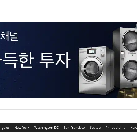
ngeles
New York
Washington DC
San Francisco
Seattle
Philadelphia
Haw