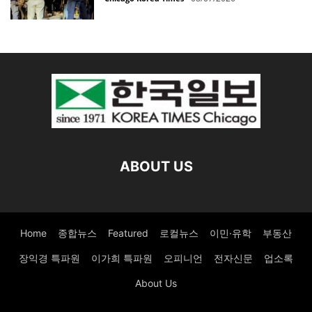
ABOUT US
Home
종합뉴스
Featured
로컬뉴스
이민·유학
부동산
장익경 특파원
이가희 특파원
오피니언
전자신문
업소록
About Us