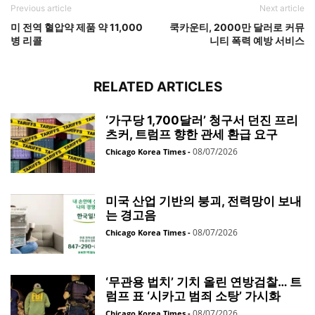
Previous article
Next article
미 전역 혈압약 제품 약 11,000
쿡카운티, 2000만 달러로 커뮤
병 리콜
니티 폭력 예방 서비스
RELATED ARTICLES
‘가구당 1,700달러’ 청구서 던진 프리
츠커, 트럼프 향한 관세 환급 요구
08/07/2026
Chicago Korea Times
-
미국 산업 기반의 붕괴, 전력망이 보내
는 경고음
08/07/2026
Chicago Korea Times
-
‘무관용 법치’ 기치 올린 연방검찰… 트
럼프 표 ‘시카고 범죄 소탕’ 가시화
08/07/2026
Chicago Korea Times
-