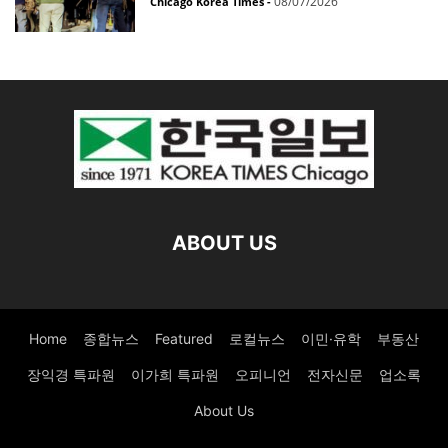
08/07/2026
Chicago Korea Times
-
ABOUT US
Home
종합뉴스
Featured
로컬뉴스
이민·유학
부동산
장익경 특파원
이가희 특파원
오피니언
전자신문
업소록
About Us