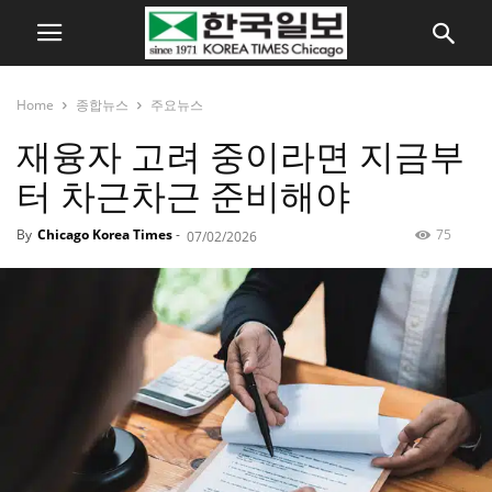
Home
종합뉴스
주요뉴스
재융자 고려 중이라면 지금부
터 차근차근 준비해야
By
Chicago Korea Times
-
75
07/02/2026