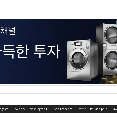
ngeles
New York
Washington DC
San Francisco
Seattle
Philadelphia
Haw