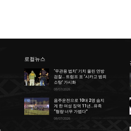
로컬뉴스
‘무관용 법치’ 기치 올린 연방
던
검찰… 트럼프 표 ‘시카고 범죄
소탕’ 가시화
08/07/2026
음주운전으로 10대 2명 숨지
게 한 여성 징역 11년…유족
“형량 너무 가볍다”
08/07/2026