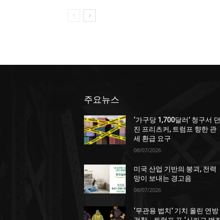
주요뉴스
‘가구당 1,700달러’ 청구서 
진 프리츠커, 트럼프 향한 관
세 환급 요구
08/07/2026
미국 산업 기반의 붕괴, 전력
망이 보내는 경고음
08/07/2026
‘무관용 법치’ 기치 올린 연방