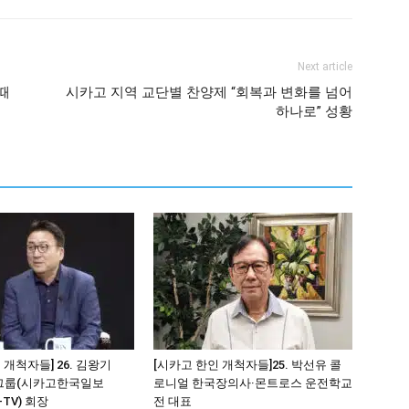
Next article
때
시카고 지역 교단별 찬양제 “회복과 변화를 넘어
하나로” 성황
 개척자들] 26. 김왕기
[시카고 한인 개척자들]25. 박선유 콜
그룹(시카고한국일보
로니얼 한국장의사·몬트로스 운전학교
-TV) 회장
전 대표