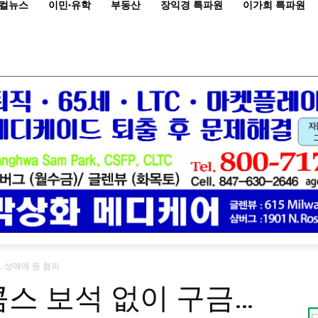
컬뉴스
이민·유학
부동산
장익경 특파원
이가희 특파원
금…성매매 등 혐의
콤스 보석 없이 구금…