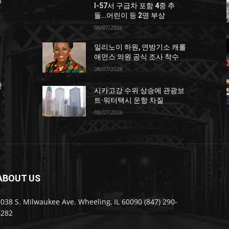
죄
I-57서 구급차 포함 4중 추
돌…어린이 등 2명 부상
08/07/2026
일리노이 하원, 연방기소 캐롤
애먼스 의원 공식 조사 착수
08/07/2026
한
시카고강 수위 상승에 관광보
트·워터택시 운항 차질
08/07/2026
ABOUT US
038 S. Milwaukee Ave. Wheeling, IL 60090 (847) 290-
8282