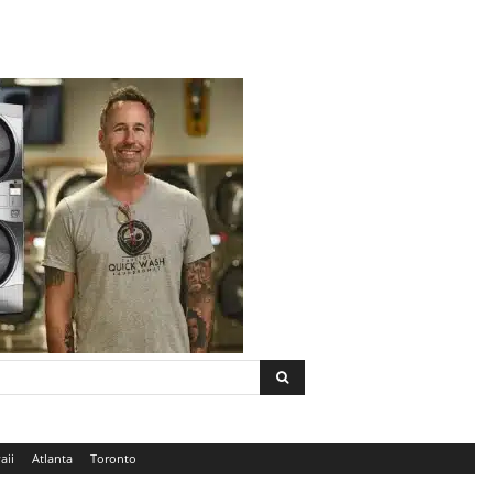
aii
Atlanta
Toronto