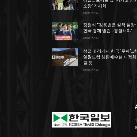
검찰… 트럼프 표 ‘시카고 범
소탕’ 가시화
08/07/2026
정점식 “김용범은 실책 실장·
한국 경제 빌런…경질해야”
08/07/2026
성접대 경기서 한국 ‘무패’…
일월드컵 심판매수설 재점화
될 듯
08/07/2026
1