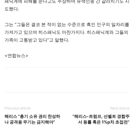
패닉계에 피해를 준다고도 주장하며 유색인종 간 갈라치기도 시
도했다.
그는 “그들은 결코 본 적이 없는 수준으로 흑인 인구의 일자리를
가져가고 있으며 히스패닉도 마찬가지다. 히스패닉계와 그들의
가족이 고통받고 있다”고 말했다.
<연합뉴스>
Previous article
Next article
해리스 “총기 소유 권리 찬성하
“해리스-트럼프, 선벨트 경합주
나 공격용 무기는 금지해야”
서 동률 혹은 1%p차 초접전”