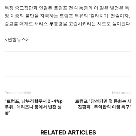
특정 종교집단과 연결된 트럼프 전 대통령의 이 같은 발언은 특
정 계층의 불만을 자극하는 트럼프 특유의 ‘갈라치기’ 전술이자,
종교를 매개로 해리스 부통령을 고립시키려는 시도로 풀이된다.
<연합뉴스>
Previous article
Next article
“트럼프, 남부경합주서 2~4%p
트럼프 “당선되면 첫 통화는 시
우위…애리조나 등에서 반전 성
진핑과…무역합의 이행 촉구”
공”
RELATED ARTICLES