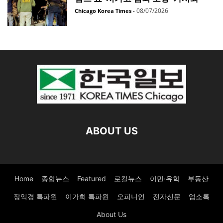
08/07/2026
Chicago Korea Times
-
ABOUT US
Home
종합뉴스
Featured
로컬뉴스
이민·유학
부동산
장익경 특파원
이가희 특파원
오피니언
전자신문
업소록
About Us