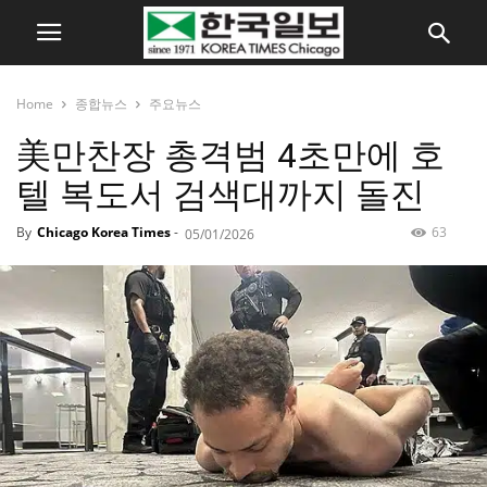
Home
종합뉴스
주요뉴스
美만찬장 총격범 4초만에 호
텔 복도서 검색대까지 돌진
By
Chicago Korea Times
-
63
05/01/2026