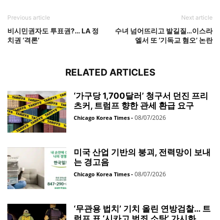
Previous article
Next article
비시민권자도 투표권?… LA 정
수녀 넘어뜨리고 발길질…이스라
치권 ‘격론’
엘서 또 ‘기독교 혐오’ 논란
RELATED ARTICLES
‘가구당 1,700달러’ 청구서 던진 프리
츠커, 트럼프 향한 관세 환급 요구
08/07/2026
Chicago Korea Times
-
미국 산업 기반의 붕괴, 전력망이 보내
는 경고음
08/07/2026
Chicago Korea Times
-
‘무관용 법치’ 기치 올린 연방검찰… 트
럼프 표 ‘시카고 범죄 소탕’ 가시화