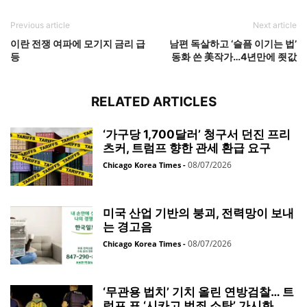
Previous article
Next article
이란 전쟁 여파에 모기지 금리 급
남편 독살하고 ‘슬픔 이기는 법’
등
동화 쓴 美작가…4년만에 죗값
RELATED ARTICLES
‘가구당 1,700달러’ 청구서 던진 프리
츠커, 트럼프 향한 관세 환급 요구
08/07/2026
Chicago Korea Times
-
미국 산업 기반의 붕괴, 전력망이 보내
는 경고음
08/07/2026
Chicago Korea Times
-
‘무관용 법치’ 기치 올린 연방검찰… 트
럼프 표 ‘시카고 범죄 소탕’ 가시화