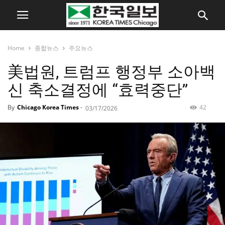
Home
종합뉴스
주요뉴스
美법원, 트럼프 행정부 소아백
신 축소결정에 “효력중단”
By
Chicago Korea Times
-
42
03/17/2026