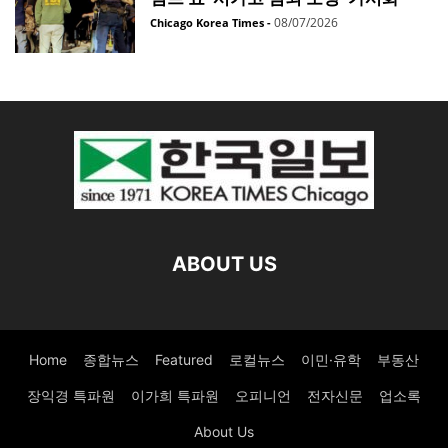
08/07/2026
Chicago Korea Times
-
ABOUT US
Home
종합뉴스
Featured
로컬뉴스
이민·유학
부동산
장익경 특파원
이가희 특파원
오피니언
전자신문
업소록
About Us