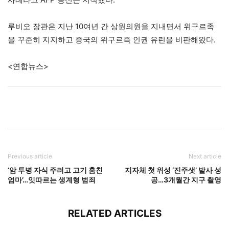
루비오 장관은 지난 10여년 간 상원의원을 지내면서 위구르족
을 꾸준히 지지하고 중국의 위구르족 인권 유린을 비판해왔다.
<연합뉴스>
Previous article
Next article
‘암 투병 자식 주려고 고기 훔친
지자체 첫 위성 ‘진주샛’ 발사 성
엄마’…잇따르는 생계형 범죄
공…3개월간 지구 촬영
RELATED ARTICLES