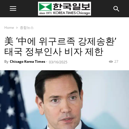
Home
종합뉴스
美 ‘中에 위구르족 강제송환’
태국 정부인사 비자 제한
By
Chicago Korea Times
-
27
03/16/2025