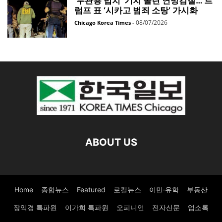
‘무관용 법치’ 기치 올린 연방검찰… 트
럼프 표 ‘시카고 범죄 소탕’ 가시화
08/07/2026
Chicago Korea Times
-
ABOUT US
Home
종합뉴스
Featured
로컬뉴스
이민·유학
부동산
장익경 특파원
이가희 특파원
오피니언
전자신문
업소록