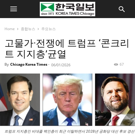
Home
종합뉴스
주요뉴스
고물가·전쟁에 트럼프 ‘콘크리
트 지지층’균열
By
Chicago Korea Times
-
67
06/01/2026
트럼프 지지층인 비대졸 백인층이 최근 이탈하면서 2028년 공화당 대선 후보 경선