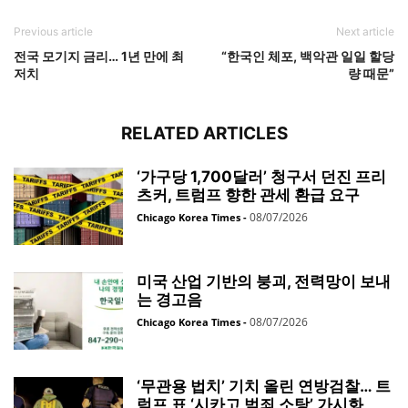
Previous article
Next article
전국 모기지 금리… 1년 만에 최
“한국인 체포, 백악관 일일 할당
저치
량 때문”
RELATED ARTICLES
‘가구당 1,700달러’ 청구서 던진 프리
츠커, 트럼프 향한 관세 환급 요구
08/07/2026
Chicago Korea Times
-
미국 산업 기반의 붕괴, 전력망이 보내
는 경고음
08/07/2026
Chicago Korea Times
-
‘무관용 법치’ 기치 올린 연방검찰… 트
럼프 표 ‘시카고 범죄 소탕’ 가시화