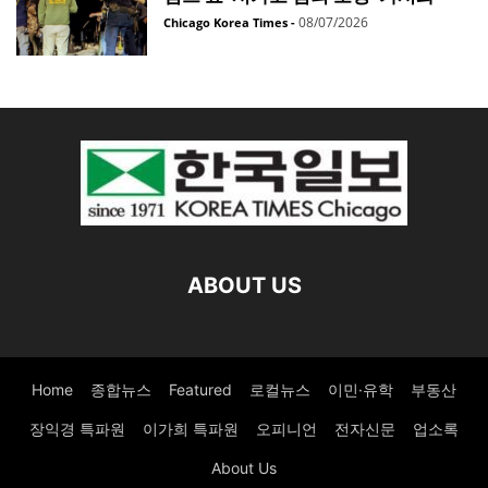
08/07/2026
Chicago Korea Times
-
ABOUT US
Home
종합뉴스
Featured
로컬뉴스
이민·유학
부동산
장익경 특파원
이가희 특파원
오피니언
전자신문
업소록
About Us