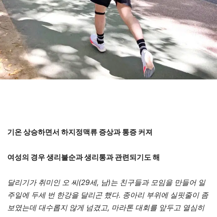
기온 상승하면서 하지정맥류 증상과 통증 커져
여성의 경우 생리불순과 생리통과 관련되기도 해
달리기가 취미인 오 씨
(29
세
,
남
)
는 친구들과 모임을 만들어 일
주일에 두세 번 한강을 달리곤 했다
.
종아리 부위에 실핏줄이 좀
보였는데 대수롭지 않게 넘겼고
,
마라톤 대회를 앞두고 열심히