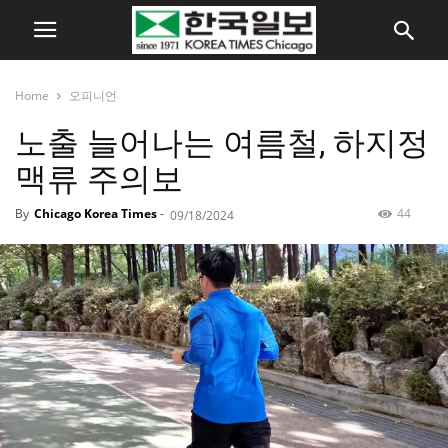
Home
오피니언
노출 늘어나는 여름철, 하지정
맥류 주의보
By
Chicago Korea Times
-
44
09/18/2024