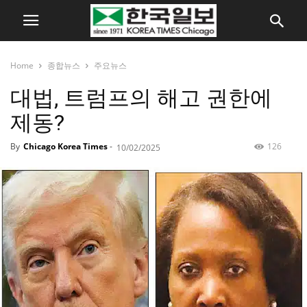
Home
종합뉴스
주요뉴스
대법, 트럼프의 해고 권한에
제동?
By
Chicago Korea Times
-
126
10/02/2025