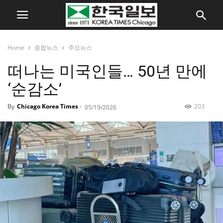
Home
종합뉴스
주요뉴스
떠나는 미국인들… 50년 만에
‘순감소’
By
Chicago Korea Times
-
203
05/19/2026