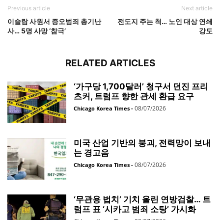
Previous article
Next article
이슬람 사원서 증오범죄 총기난
전도지 주는 척… 노인 대상 연쇄
사… 5명 사망 ‘참극’
강도
RELATED ARTICLES
‘가구당 1,700달러’ 청구서 던진 프리
츠커, 트럼프 향한 관세 환급 요구
08/07/2026
Chicago Korea Times
-
미국 산업 기반의 붕괴, 전력망이 보내
는 경고음
08/07/2026
Chicago Korea Times
-
‘무관용 법치’ 기치 올린 연방검찰… 트
럼프 표 ‘시카고 범죄 소탕’ 가시화