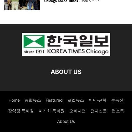
08/07/2026
Chicago Korea Times
-
ABOUT US
Home
종합뉴스
Featured
로컬뉴스
이민·유학
부동산
장익경 특파원
이가희 특파원
오피니언
전자신문
업소록
About Us