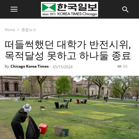
Home
종합뉴스
떠들썩했던 대학가 반전시위,
목적달성 못하고 하나둘 종료
By
Chicago Korea Times
-
66
05/15/2024