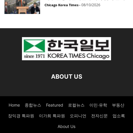
08/10/2026
Chicago Korea Times
-
ABOUT US
Home
종합뉴스
Featured
로컬뉴스
이민·유학
부동산
장익경 특파원
이가희 특파원
오피니언
전자신문
업소록
About Us