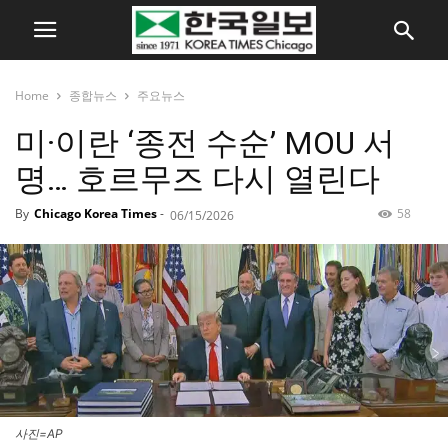
Home
종합뉴스
주요뉴스
미·이란 ‘종전 수순’ MOU 서
명… 호르무즈 다시 열린다
By
Chicago Korea Times
-
58
06/15/2026
사진=AP