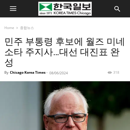
Home
종합뉴스
민주 부통령 후보에 월즈 미네
소타 주지사…대선 대진표 완
성
By
Chicago Korea Times
-
318
08/06/2024