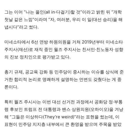
그는 이어 “나는 올인(all in·다걸기)할 것”이라고 밝힌 뒤 “개학
첫날 같은 느낌”이라며 “자, 여러분, 우리 이 일(대선 승리)을 해
냅시다”라고 썼다.
미네소타에서 6선 연방 하원의원을 거쳐 2019년부터 미네소타
주지사(재선)로 재직 중인 월즈 주지사는 친서민·친노동자 성향
의 진보 정치인으로 평가받고 있다.
총기 규제, 공교육 강화 등 민주당이 중시하는 이슈를 상식에 준
거한 합리적 논리로 명쾌하게 설명하는 언변도 갖췄다는 게 중
론이다.
특히 월즈 주시사는 이번 대선 선거전 과정에서 공화당 정·부통
령 후보인 트럼프 전 대통령과 밴스 상원의원(오하이오)을 겨냥
해 “그들은 이상하다(They’re weird)”라는 표현을 썼는데, 이
표현이 민주당 지지층 내부에서 큰 환영을 받으며 주목을 받았