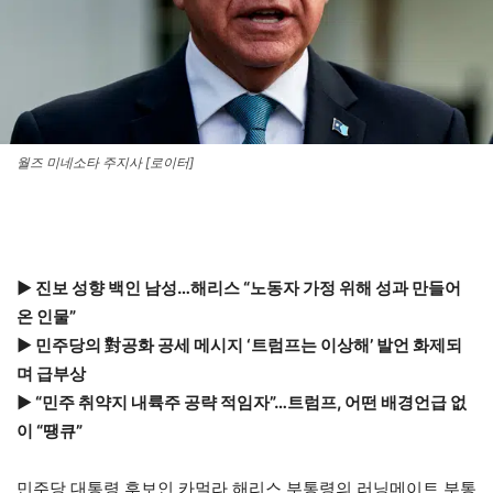
월즈 미네소타 주지사 [로이터]
▶ 진보 성향 백인 남성…해리스 “노동자 가정 위해 성과 만들어
온 인물”
▶ 민주당의 對공화 공세 메시지 ‘트럼프는 이상해’ 발언 화제되
며 급부상
▶ “민주 취약지 내륙주 공략 적임자”…트럼프, 어떤 배경언급 없
이 “땡큐”
민주당 대통령 후보인 카멀라 해리스 부통령의 러닝메이트 부통