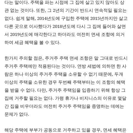
다는 말이다
.
주택을 파는 시점에 그 집에 살고 있지 않아도 상
관 없는 것이다
.
또한
,
그
2
년의 기간이 반드시 연속적일 필요는
없다
.
쉽게 말해
, 2014
년도에 구입한 주택에
2015
년까지만 살고
다른 곳으로 이사했다가
2018
년도에 다시 그 집에 들어와 살면
서
2019
년도에 매각한다고 하더라도 여전히 면세 조항에 의거
하여 세금 혜택을 볼 수 있다
.
한가지 주의할 점은
,
주거주 주택 면세 조항은 말 그대로 반드시
주거주 주택에만 적용된다는 것이다
.
연방 세법에 의하면 한 사
람은 하나 이상의 주거주 주택을 소유할 수 없기 때문에
,
두개
이상의 주택을 소유한 경우 두번째 주택부터는 이 조항의 혜택
을 받을 수 없다
.
다만
,
주거주 주택임을 입증하기 위해 항상 그
집에 거주할 필요는 없다
.
가령 휴가나 비지니스의 이유로 몇달
간 집을 비우더라도 여전히 주거주 주택임을 증명하는 데에는
문제가 없다
.
해당 주택에 부부가 공동으로 거주하고 있을 경우
,
면세 혜택은