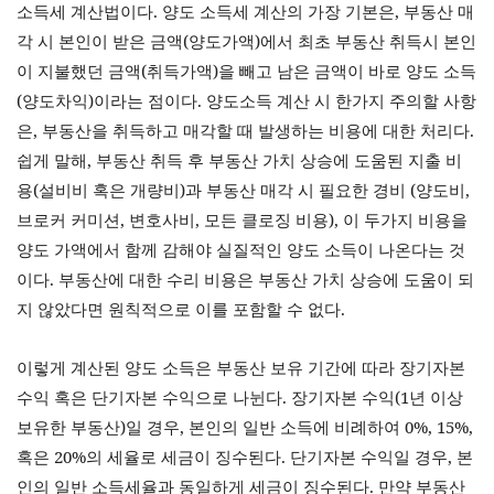
소득세 계산법이다
.
양도 소득세 계산의 가장 기본은
,
부동산 매
각 시 본인이 받은 금액
(
양도가액
)
에서 최초 부동산 취득시 본인
이 지불했던 금액
(
취득가액
)
을 빼고 남은 금액이 바로 양도 소득
(
양도차익
)
이라는 점이다
.
양도소득 계산 시 한가지 주의할 사항
은
,
부동산을 취득하고 매각할 때 발생하는 비용에 대한 처리다
.
쉽게 말해
,
부동산 취득 후 부동산 가치 상승에 도움된 지출 비
용
(
설비비 혹은 개량비
)
과 부동산 매각 시 필요한 경비
(
양도비
,
브로커 커미션
,
변호사비
,
모든 클로징 비용
),
이 두가지 비용을
양도 가액에서 함께 감해야 실질적인 양도 소득이 나온다는 것
이다
.
부동산에 대한 수리 비용은 부동산 가치 상승에 도움이 되
지 않았다면 원칙적으로 이를 포함할 수 없다
.
이렇게 계산된 양도 소득은 부동산 보유 기간에 따라 장기자본
수익 혹은 단기자본 수익으로 나뉜다
.
장기자본 수익
(1
년 이상
보유한 부동산
)
일 경우
,
본인의 일반 소득에 비례하여
0%, 15%,
혹은
20%
의 세율로 세금이 징수된다
.
단기자본 수익일 경우
,
본
인의 일반 소득세율과 동일하게 세금이 징수된다
.
만약 부동산