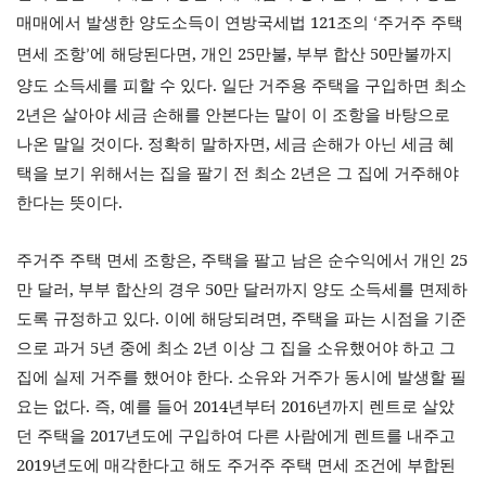
매매에서 발생한 양도소득이 연방국세법
121
조의
주거주 주택
‘
면세 조항
에 해당된다면
,
개인
25
만불
,
부부 합산
50
만불까지
’
양도 소득세를 피할 수 있다
.
일단 거주용 주택을 구입하면 최소
2
년은 살아야 세금 손해를 안본다는 말이 이 조항을 바탕으로
나온 말일 것이다
.
정확히 말하자면
,
세금 손해가 아닌 세금 혜
택을 보기 위해서는 집을 팔기 전 최소
2
년은 그 집에 거주해야
한다는 뜻이다
.
주거주 주택 면세 조항은
,
주택을 팔고 남은 순수익에서 개인
25
만 달러
,
부부 합산의 경우
50
만 달러까지 양도 소득세를 면제하
도록 규정하고 있다
.
이에 해당되려면
,
주택을 파는 시점을 기준
으로 과거
5
년 중에 최소
2
년 이상 그 집을 소유했어야 하고 그
집에 실제 거주를 했어야 한다
.
소유와 거주가 동시에 발생할 필
요는 없다
.
즉
,
예를 들어
2014
년부터
2016
년까지 렌트로 살았
던 주택을
2017
년도에 구입하여 다른 사람에게 렌트를 내주고
2019
년도에 매각한다고 해도 주거주 주택 면세 조건에 부합된