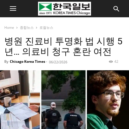
Home
종합뉴스
로컬뉴스
병원 진료비 투명화 법 시행 5
년… 의료비 청구 혼란 여전
By
Chicago Korea Times
-
42
06/22/2026