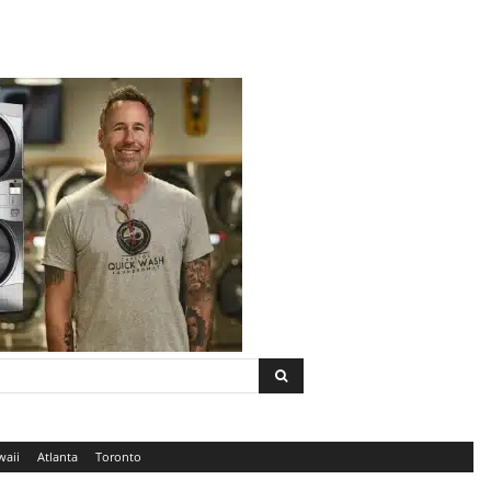
waii
Atlanta
Toronto