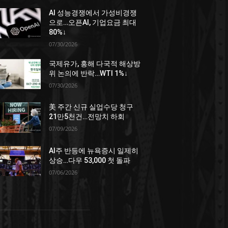
AI 성능경쟁에서 가성비경쟁
으로…오픈AI, 기업요금 최대
80%↓
07/30/2026
국제유가, 홍해 다국적 해상방
위 논의에 반락…WTI 1%↓
07/30/2026
美 주간 신규 실업수당 청구
21만5천건…전망치 하회
07/09/2026
AI주 반등에 뉴욕증시 일제히
상승…다우 53,000 첫 돌파
07/06/2026