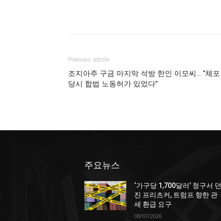
Previous article
조지아주 구금 마지막 석방 한인 이모씨… “체포
당시 합법 노동허가 있었다”
주요뉴스
‘가구당 1,700달러’ 청구서 
진 프리츠커, 트럼프 향한 관
세 환급 요구
08/07/2026