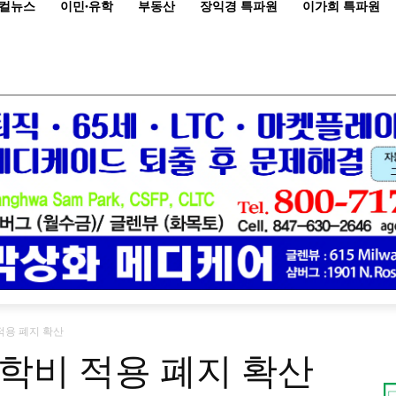
컬뉴스
이민·유학
부동산
장익경 특파원
이가희 특파원
적용 폐지 확산
학비 적용 폐지 확산