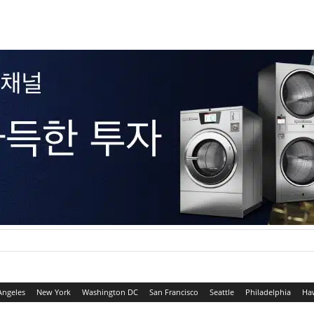
Angeles
New York
Washington DC
San Francisco
Seattle
Philadelphia
Ha