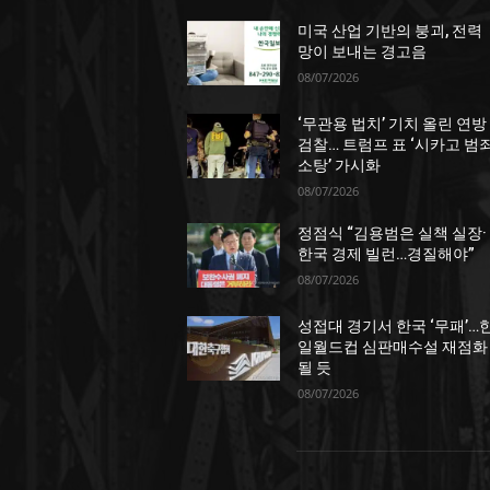
미국 산업 기반의 붕괴, 전력
망이 보내는 경고음
08/07/2026
‘무관용 법치’ 기치 올린 연방
검찰… 트럼프 표 ‘시카고 범
소탕’ 가시화
08/07/2026
정점식 “김용범은 실책 실장·
한국 경제 빌런…경질해야”
08/07/2026
성접대 경기서 한국 ‘무패’…
일월드컵 심판매수설 재점화
될 듯
08/07/2026