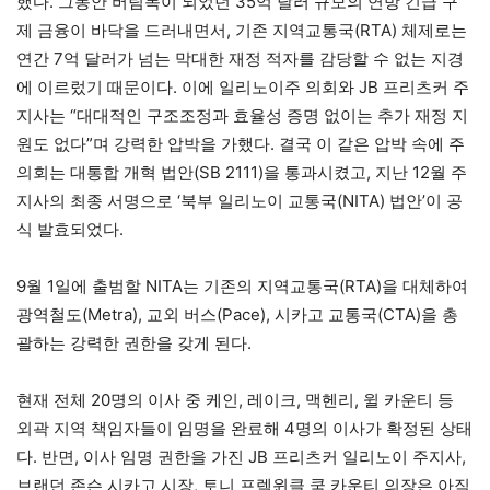
했다. 그동안 버팀목이 되었던 35억 달러 규모의 연방 긴급 구
제 금융이 바닥을 드러내면서, 기존 지역교통국(RTA) 체제로는
연간 7억 달러가 넘는 막대한 재정 적자를 감당할 수 없는 지경
에 이르렀기 때문이다. 이에 일리노이주 의회와 JB 프리츠커 주
지사는 “대대적인 구조조정과 효율성 증명 없이는 추가 재정 지
원도 없다”며 강력한 압박을 가했다. 결국 이 같은 압박 속에 주
의회는 대통합 개혁 법안(SB 2111)을 통과시켰고, 지난 12월 주
지사의 최종 서명으로 ‘북부 일리노이 교통국(NITA) 법안’이 공
식 발효되었다.
9월 1일에 출범할 NITA는 기존의 지역교통국(RTA)을 대체하여
광역철도(Metra), 교외 버스(Pace), 시카고 교통국(CTA)을 총
괄하는 강력한 권한을 갖게 된다.
현재 전체 20명의 이사 중 케인, 레이크, 맥헨리, 윌 카운티 등
외곽 지역 책임자들이 임명을 완료해 4명의 이사가 확정된 상태
다. 반면, 이사 임명 권한을 가진 JB 프리츠커 일리노이 주지사,
브랜던 존슨 시카고 시장, 토니 프렉윈클 쿡 카운티 의장은 아직