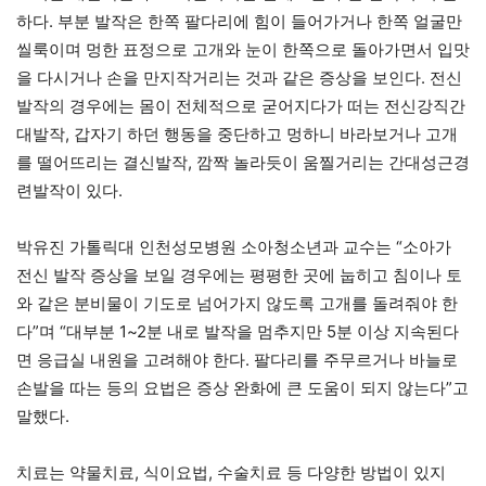
하다. 부분 발작은 한쪽 팔다리에 힘이 들어가거나 한쪽 얼굴만
씰룩이며 멍한 표정으로 고개와 눈이 한쪽으로 돌아가면서 입맛
을 다시거나 손을 만지작거리는 것과 같은 증상을 보인다. 전신
발작의 경우에는 몸이 전체적으로 굳어지다가 떠는 전신강직간
대발작, 갑자기 하던 행동을 중단하고 멍하니 바라보거나 고개
를 떨어뜨리는 결신발작, 깜짝 놀라듯이 움찔거리는 간대성근경
련발작이 있다.
박유진 가톨릭대 인천성모병원 소아청소년과 교수는 “소아가
전신 발작 증상을 보일 경우에는 평평한 곳에 눕히고 침이나 토
와 같은 분비물이 기도로 넘어가지 않도록 고개를 돌려줘야 한
다”며 “대부분 1~2분 내로 발작을 멈추지만 5분 이상 지속된다
면 응급실 내원을 고려해야 한다. 팔다리를 주무르거나 바늘로
손발을 따는 등의 요법은 증상 완화에 큰 도움이 되지 않는다”고
말했다.
치료는 약물치료, 식이요법, 수술치료 등 다양한 방법이 있지