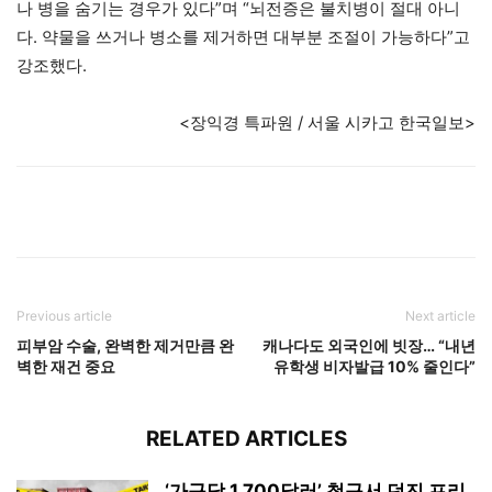
나 병을 숨기는 경우가 있다”며 “뇌전증은 불치병이 절대 아니
다. 약물을 쓰거나 병소를 제거하면 대부분 조절이 가능하다”고
강조했다.
<장익경 특파원 / 서울 시카고 한국일보>
Previous article
Next article
피부암 수술, 완벽한 제거만큼 완
캐나다도 외국인에 빗장… “내년
벽한 재건 중요
유학생 비자발급 10% 줄인다”
RELATED ARTICLES
‘가구당 1,700달러’ 청구서 던진 프리