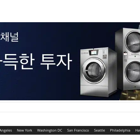
Angeles
New York
Washington DC
San Francisco
Seattle
Philadelphia
Ha