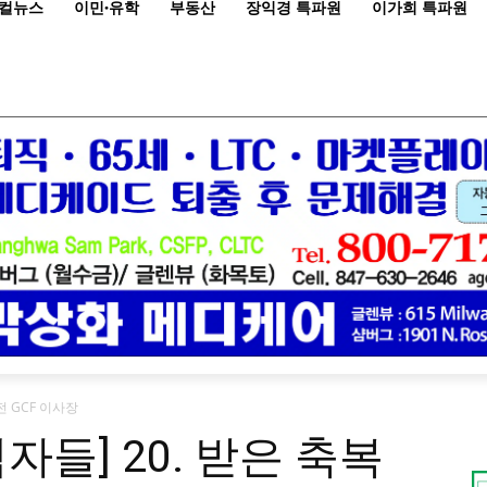
컬뉴스
이민·유학
부동산
장익경 특파원
이가희 특파원
전 GCF 이사장
자들] 20. 받은 축복