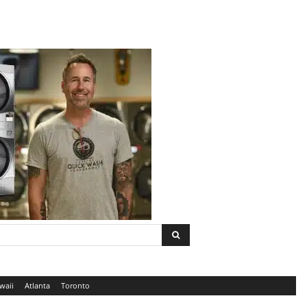
waii
Atlanta
Toronto