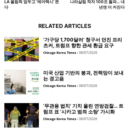
LA 올림픽 앞두고 ‘에어택시’ 뜬
나라살림 적자 100조 돌파… 내
다
년엔 더 커진다
RELATED ARTICLES
‘가구당 1,700달러’ 청구서 던진 프리
츠커, 트럼프 향한 관세 환급 요구
08/07/2026
Chicago Korea Times
-
미국 산업 기반의 붕괴, 전력망이 보내
는 경고음
08/07/2026
Chicago Korea Times
-
‘무관용 법치’ 기치 올린 연방검찰… 트
럼프 표 ‘시카고 범죄 소탕’ 가시화
08/07/2026
Chicago Korea Times
-