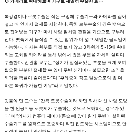
◇
카메라로 확대해보며 기구로 세밀히 수술한 효과
복강경이나 로봇수술은 작은 구멍에 수술기구와 카메라를 집어
넣고 배 안에서 절제를 시행한다. 특히 로봇수술의 경우 뱃속으
로 집어넣는 기구가 마치 사람 팔처럼 관절을 기준으로 구부러
진다. 뱃속에서 움직일 수 있는 범위가 더 넓고 세밀한 움직임이
가능하다. 의사는 환부를 직접 보지 않고 3차원의 5~15배 확대
되는 고화질 카메라를 통해 밖에서 좁은 부분을 자세히 살피며
수술한다. 민관홍 교수는 “장기가 밀집돼있는 부분을 크게 보며
필요한 부분만 절제할 수 있어 주변 신경이나 불필요한 조직을
제거할 확률이 줄어든다”며 “후유증이 적고 일상으로의 좀 더
빠른 복귀가 가능한 이유”라고 말했다.
덧붙여 민 교수는 “간혹 로봇수술이라 하면 의사 대신 사람 모양
을 한 인공지능 로봇체가 수술하는 것으로 오해하는 경우가 있
다”며 “의사가 컴퓨터 제어기(콘솔)에 앉아 환자 주변에 설치된
수술기구를 원격으로 조종하며 직접 집도하는 시스템이므로 안
전성이 높으니 안심해도 된다”고 당부했다.