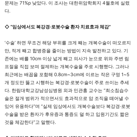
문제는 71%p 낮았다. 이 조사는 대한위암학회지 4월호에 실렸
다.
◇
“
임상에서도 복강경
·
로봇수술 환자 치료효과 체감
”
‘수술’ 하면 무조건 해당 부위를 크게 째는 개복수술이 떠오르지
만, 적게 째고 합병증을 줄이는 방법이 지속 발전하고 있다. 기
존에는 배를 10cm 이상 넓게 째고 의사가 눈으로 위와 주변 림
프절을 직접 보며 절제하는 개복수술을 주로 시행했다. 그러나
최근에는 배꼽을 포함해 0.8cm~3cm에 이르는 작은 구멍 1~5
개 정도만 뚫고 시행하는 복강경·로봇수술이 주로 쓰이는 추세
다. 한림대학교강남성심병원 외과 민관홍 교수는 “최소침습수
술은 절개 범위가 적으면서도 효과적으로 암 조직을 떼어낼 수
있어 유용하다”며 “실제 임상에서도 개복수술보다 복강경·로봇
수술을 받은 환자가 후유증과 통증도 덜 하고 입원기간도 짧은
것을 체감한다”고 말했다.