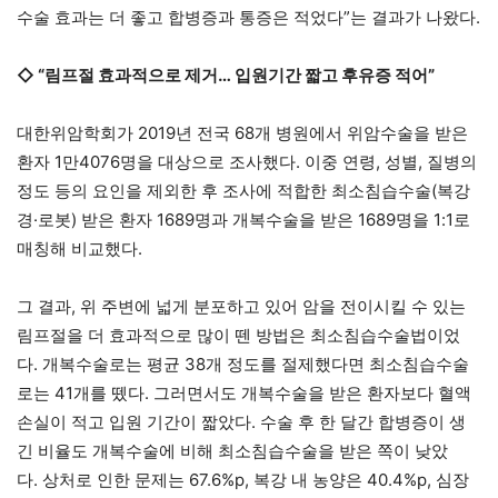
수술 효과는 더 좋고 합병증과 통증은 적었다”는 결과가 나왔다.
◇
“
림프절 효과적으로 제거
…
입원기간 짧고 후유증 적어
”
대한위암학회가 2019년 전국 68개 병원에서 위암수술을 받은
환자 1만4076명을 대상으로 조사했다. 이중 연령, 성별, 질병의
정도 등의 요인을 제외한 후 조사에 적합한 최소침습수술(복강
경·로봇) 받은 환자 1689명과 개복수술을 받은 1689명을 1:1로
매칭해 비교했다.
그 결과, 위 주변에 넓게 분포하고 있어 암을 전이시킬 수 있는
림프절을 더 효과적으로 많이 뗀 방법은 최소침습수술법이었
다. 개복수술로는 평균 38개 정도를 절제했다면 최소침습수술
로는 41개를 뗐다. 그러면서도 개복수술을 받은 환자보다 혈액
손실이 적고 입원 기간이 짧았다. 수술 후 한 달간 합병증이 생
긴 비율도 개복수술에 비해 최소침습수술을 받은 쪽이 낮았
다. 상처로 인한 문제는 67.6%p, 복강 내 농양은 40.4%p, 심장