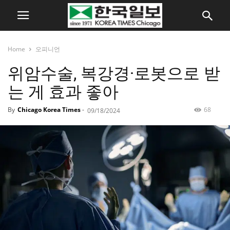
Home
오피니언
위암수술, 복강경·로봇으로 받
는 게 효과 좋아
By
Chicago Korea Times
-
68
09/18/2024